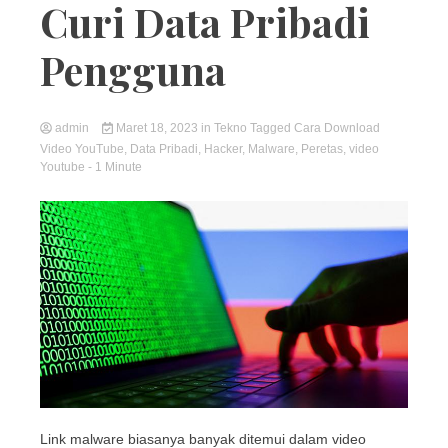
Curi Data Pribadi
Pengguna
admin
Maret 18, 2023
in
Tekno
Tagged
Cara Download
Video YouTube
,
Data Pribadi
,
Hacker
,
Malware
,
Peretas
,
video
Youtube
- 1 Minute
Link malware biasanya banyak ditemui dalam video