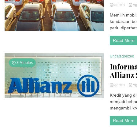
admin
Ag
Memilih mobil
kendaraan be
perlu diperha
Read More
Uncategorized
3 Minutes
Informa
Allianz
admin
Ag
Kredit yang d
menjadi beban
mengambil kre
Read More