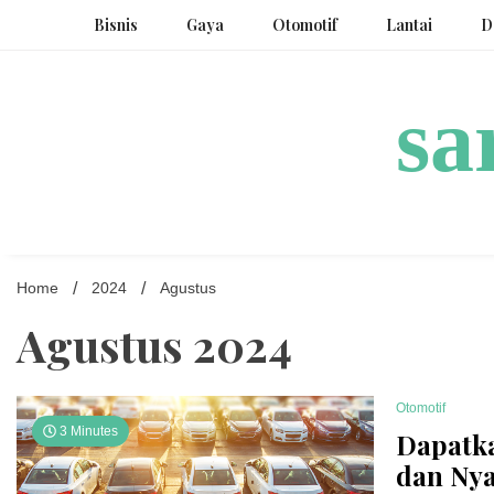
Skip
Bisnis
Gaya
Otomotif
Lantai
D
to
content
sa
Home
2024
Agustus
Agustus 2024
Otomotif
3 Minutes
Dapatk
dan Ny