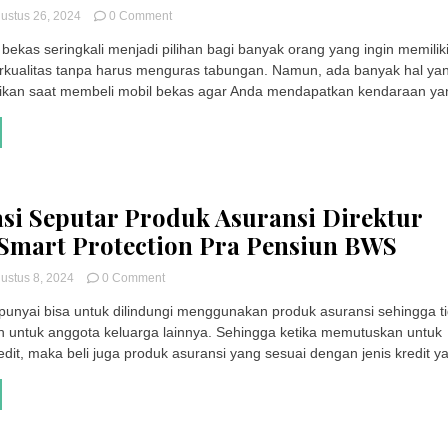
on
ustus 26, 2024
0 Comment
Dapatkan
 bekas seringkali menjadi pilihan bagi banyak orang yang ingin memilik
Mobil
rkualitas tanpa harus menguras tabungan. Namun, ada banyak hal ya
Bekas
Impian
tikan saat membeli mobil bekas agar Anda mendapatkan kendaraan yan
Anda
dengan
Aman
dan
Nyaman
di
si Seputar Produk Asuransi Direktur
OLXmobbi
Ahlinya
 Smart Protection Pra Pensiun BWS
Mobil
Bekas
on
ustus 8, 2024
0 Comment
Informasi
ipunyai bisa untuk dilindungi menggunakan produk asuransi sehingga t
Seputar
 untuk anggota keluarga lainnya. Sehingga ketika memutuskan untuk
Produk
Asuransi
dit, maka beli juga produk asuransi yang sesuai dengan jenis kredit ya
Direktur
Allianz
Smart
Protection
Pra