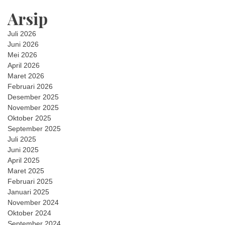
Arsip
Juli 2026
Juni 2026
Mei 2026
April 2026
Maret 2026
Februari 2026
Desember 2025
November 2025
Oktober 2025
September 2025
Juli 2025
Juni 2025
April 2025
Maret 2025
Februari 2025
Januari 2025
November 2024
Oktober 2024
September 2024