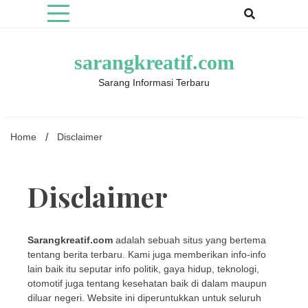
Skip
to
content
sarangkreatif.com
Sarang Informasi Terbaru
Home
Disclaimer
Disclaimer
Sarangkreatif.com
adalah sebuah situs yang bertema
tentang berita terbaru. Kami juga memberikan info-info
lain baik itu seputar info politik, gaya hidup, teknologi,
otomotif juga tentang kesehatan baik di dalam maupun
diluar negeri. Website ini diperuntukkan untuk seluruh