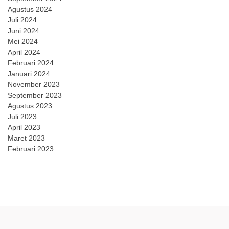
Agustus 2024
Juli 2024
Juni 2024
Mei 2024
April 2024
Februari 2024
Januari 2024
November 2023
September 2023
Agustus 2023
Juli 2023
April 2023
Maret 2023
Februari 2023