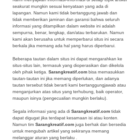
seakurat mungkin sesuai kenyataan yang ada di
lapangan. Namun kami tidak bertanggung jawab dan
tidak memberikan jaminan dan garansi bahwa seluruh
informasi yang ditampilkan dalam website ini adalah
sempurna, benar, lengkap, dan/atau terbarukan. Namun
kami akan berusaha untuk memperbarui situs ini secara
berkala jika memang ada hal yang harus diperbarui.
Beberapa tautan dalam situs ini dapat mengarahkan ke
situs-situs lain, termasuk yang dioperasikan dan dikelola
oleh pihak ketiga.
Sarangkreatif.com
bisa memasukkan
tautan-tautan ini jika memang diperlukan, dan adanya
tautan tersebut tidak berarti kami bertanggungjawab atau
menganjurkan atas situs yang terhubung, baik operator,
maupun isinya (pengecualian mungkin berlaku).
Segala informasi yang ada di
Sarangkreatif.com
tidak
dapat digugat jika terdapat kesamaan isi atau konten.
Namun tim
Sarangkreatif.com
juga berhak dan bersedia
untuk mengubah artikel yang sekiranya memang
melanggar aturan yang berlaku .