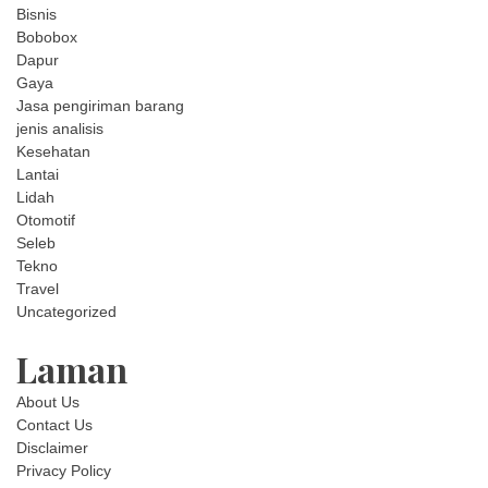
Bisnis
Bobobox
Dapur
Gaya
Jasa pengiriman barang
jenis analisis
Kesehatan
Lantai
Lidah
Otomotif
Seleb
Tekno
Travel
Uncategorized
Laman
About Us
Contact Us
Disclaimer
Privacy Policy