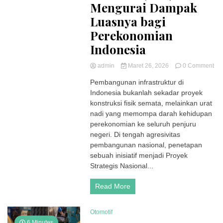
Mengurai Dampak
Luasnya bagi
Perekonomian
Indonesia
on
admin
Maret 26, 2026
0 Comment
Efe
Pembangunan infrastruktur di
Do
Indonesia bukanlah sekadar proyek
Pe
Sta
konstruksi fisik semata, melainkan urat
Pro
nadi yang memompa darah kehidupan
Str
perekonomian ke seluruh penjuru
Nas
negeri. Di tengah agresivitas
(PS
pembangunan nasional, penetapan
Me
sebuah inisiatif menjadi Proyek
Da
Lu
Strategis Nasional...
bag
Pe
Read More
Ind
Otomotif
6 Minutes