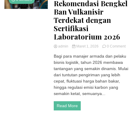
Rekomendasi Bengkel
Ban Vulkanisir
Terdekat dengan
Sertifikasi
Laboratorium 2026
on
admin
Maret 1, 2026
0 Comment
Rek
Bagi para manajer armada dan pelaku
Beng
bisnis logistik, tahun 2026 membawa
Ban
Vulk
tantangan yang semakin dinamis. Mulai
Terd
dari tuntutan pengiriman yang lebih
den
cepat, fluktuasi harga bahan bakar,
Serti
hingga regulasi emisi karbon yang
Labo
semakin ketat, semuanya...
202
Read More