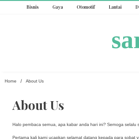
Skip
Bisnis
Gaya
Otomotif
Lantai
D
to
content
sa
Home
About Us
About Us
Halo pembaca semua, apa kabar anda hari ini? Semoga selalu 
Pertama kali kami ucapkan selamat datang kepada para sobat y