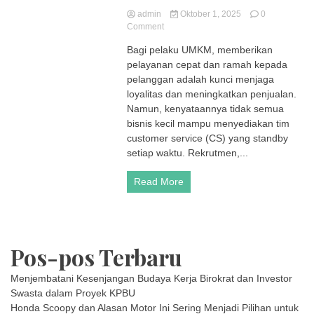
admin
Oktober 1, 2025
0
on
Comment
Halo
Bagi pelaku UMKM, memberikan
AI:
pelayanan cepat dan ramah kepada
Solusi
Customer
pelanggan adalah kunci menjaga
Service
loyalitas dan meningkatkan penjualan.
Canggih
Namun, kenyataannya tidak semua
&
bisnis kecil mampu menyediakan tim
Hemat
customer service (CS) yang standby
untuk
setiap waktu. Rekrutmen,...
UMKM
Read More
Pos-pos Terbaru
Menjembatani Kesenjangan Budaya Kerja Birokrat dan Investor
Swasta dalam Proyek KPBU
Honda Scoopy dan Alasan Motor Ini Sering Menjadi Pilihan untuk