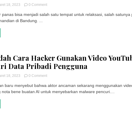
on
ret 18, 2023
0 Comment
9
 panas bisa menjadi salah satu tempat untuk relaksasi, salah satunya 
Pemandian
andian di Bandung. ...
Air
Panas
di
Bandung
dan
Sekitarnya
ini
ah Cara Hacker Gunakan Video YouTu
Nyaman
Banget
ri Data Pribadi Pengguna
untuk
Relaksasi
on
ret 18, 2023
0 Comment
Membedah
an baru menyebut bahwa aktor ancaman sekarang menggunakan vide
Cara
nota bene buatan AI untuk menyebarkan malware pencuri....
Hacker
Gunakan
Video
YouTube
Buat
Curi
Data
Pribadi