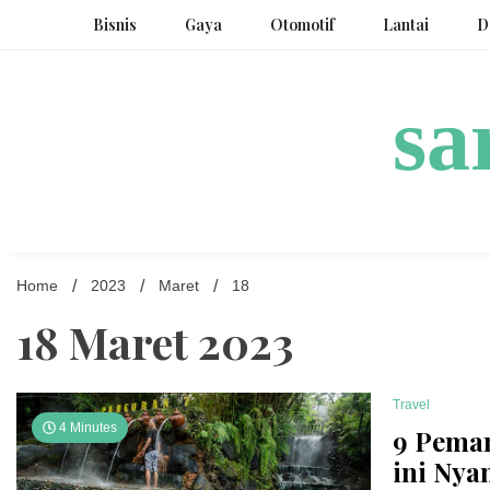
Skip
Bisnis
Gaya
Otomotif
Lantai
D
to
content
sa
Home
2023
Maret
18
18 Maret 2023
Travel
4 Minutes
9 Peman
ini Nya