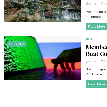
admin
Ma
Pemandian air
ke tempat pem
Read More
Tekno
1 Minute
Membed
Buat Cu
admin
Ma
Sebuah lapor
YouTube yang 
Read More