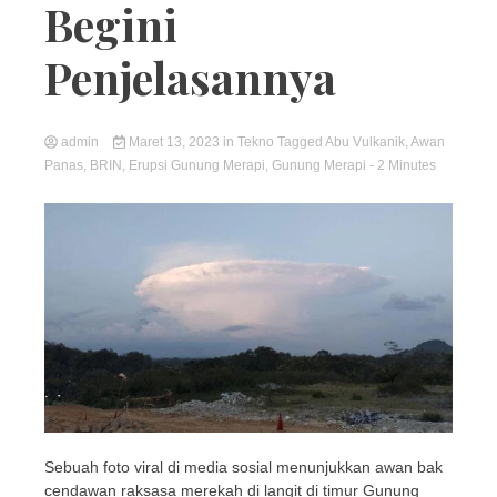
Begini
Penjelasannya
admin
Maret 13, 2023
in
Tekno
Tagged
Abu Vulkanik
,
Awan
Panas
,
BRIN
,
Erupsi Gunung Merapi
,
Gunung Merapi
- 2 Minutes
Sebuah foto viral di media sosial menunjukkan awan bak
cendawan raksasa merekah di langit di timur Gunung