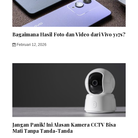
Bagaimana Hasil Foto dan Video dari Vivo y17s?
Februari 12, 2026
Jangan Panik! Ini Alasan Kamera CCTV Bisa
Mati Tanpa Tanda-Tanda