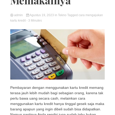
Memakainya
admin
Agustus 19, 2023
in
Tekno
Tagged
cara mengajukan
kartu kredit
- 3 Minutes
Pembayaran dengan menggunakan kartu kredit memang
terasa jauh lebih mudah bagi sebagian orang, karena tak
perlu bawa uang secara cash, melainkan cara
menggunakan kartu kredit hanya tinggal gesek saja maka
barang apapun yang ingin dibeli sudah bisa didapatkan.
Namun pastinya Anda sendiri juga sudah tahu bukan