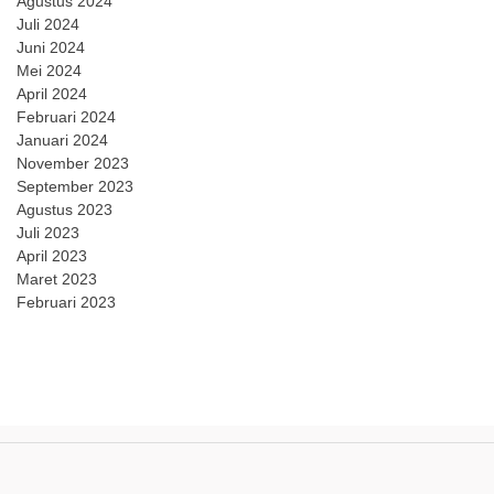
Agustus 2024
Juli 2024
Juni 2024
Mei 2024
April 2024
Februari 2024
Januari 2024
November 2023
September 2023
Agustus 2023
Juli 2023
April 2023
Maret 2023
Februari 2023