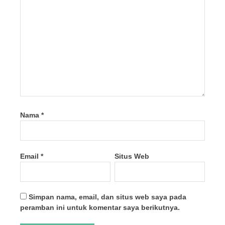
Nama
*
Email
*
Situs Web
Simpan nama, email, dan situs web saya pada
peramban ini untuk komentar saya berikutnya.