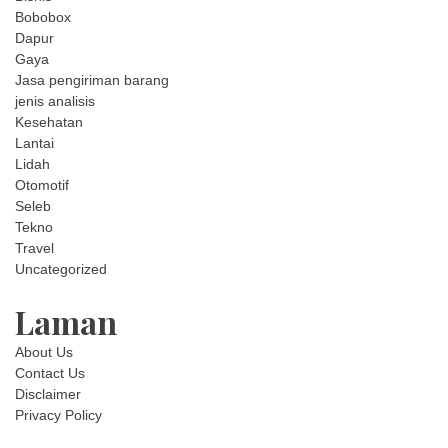
Bobobox
Dapur
Gaya
Jasa pengiriman barang
jenis analisis
Kesehatan
Lantai
Lidah
Otomotif
Seleb
Tekno
Travel
Uncategorized
Laman
About Us
Contact Us
Disclaimer
Privacy Policy