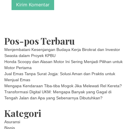
Pos-pos Terbaru
Menjembatani Kesenjangan Budaya Kerja Birokrat dan Investor
Swasta dalam Proyek KPBU
Honda Scoopy dan Alasan Motor Ini Sering Menjadi Pilihan untuk
Motor Pertama
Jual Emas Tanpa Surat Jogja: Solusi Aman dan Praktis untuk
Menjual Emas
Mengapa Kendaraan Tiba-tiba Mogok Jika Melewati Rel Kereta?
Transformasi Digital UKM: Mengapa Banyak yang Gagal di
Tengah Jalan dan Apa yang Sebenarnya Dibutuhkan?
Kategori
Asuransi
Bisnis