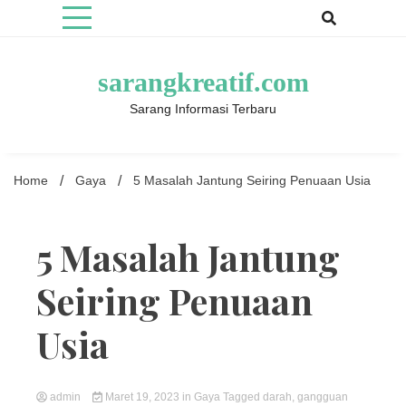
Skip
to
content
sarangkreatif.com
Sarang Informasi Terbaru
Home
Gaya
5 Masalah Jantung Seiring Penuaan Usia
5 Masalah Jantung
Seiring Penuaan
Usia
admin
Maret 19, 2023
in
Gaya
Tagged
darah
,
gangguan