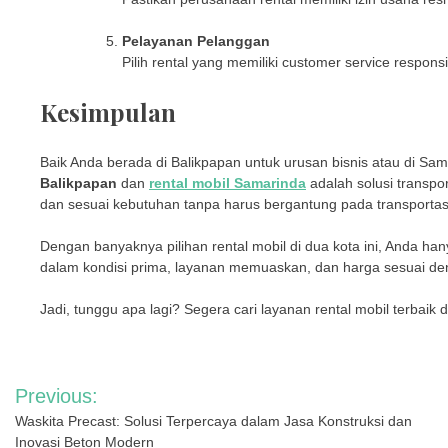
Pelayanan Pelanggan
Pilih rental yang memiliki customer service respon
Kesimpulan
Baik Anda berada di Balikpapan untuk urusan bisnis atau di Sa
Balikpapan
dan
rental mobil Samarinda
adalah solusi transpo
dan sesuai kebutuhan tanpa harus bergantung pada transporta
Dengan banyaknya pilihan rental mobil di dua kota ini, Anda ha
dalam kondisi prima, layanan memuaskan, dan harga sesuai deng
Jadi, tunggu apa lagi? Segera cari layanan rental mobil terbai
Navigasi
Previous:
pos
Waskita Precast: Solusi Terpercaya dalam Jasa Konstruksi dan
Inovasi Beton Modern