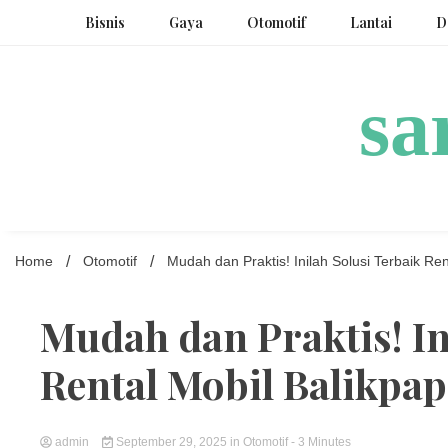
Skip
Bisnis
Gaya
Otomotif
Lantai
D
to
content
sa
Home
Otomotif
Mudah dan Praktis! Inilah Solusi Terbaik R
Mudah dan Praktis! In
Rental Mobil Balikpa
admin
September 29, 2025
in
Otomotif
- 3 Minutes