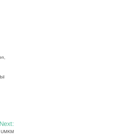
en,
bil
Next:
uk UMKM