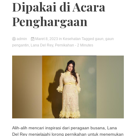
Dipakai di Acara
Penghargaan
admin
Maret 8, 2023
in
Kesehatan
Tagged
gaun
,
gaun
pengantin
,
Lana Del Rey
,
Pernikahan
- 2 Minutes
Alih-alih mencari inspirasi dari peragaan busana, Lana
Del Rey menjelajahi lorong pernikahan untuk menemukan