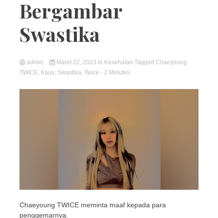
Bergambar
Swastika
admin
Maret 22, 2023
in
Kesehatan
Tagged
Chaeyoung
TWICE
,
Kaus
,
Swastika
,
Twice
- 2 Minutes
Chaeyoung TWICE meminta maaf kepada para
penggemarnya.