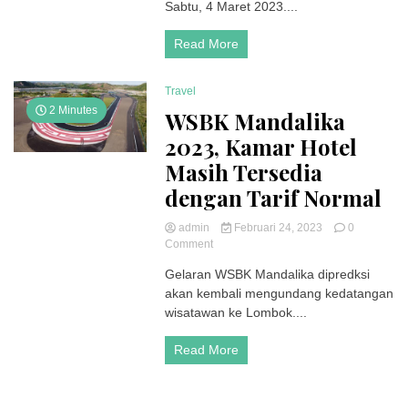
Posi
Sabtu, 4 Maret 2023....
di
WS
Read More
Mand
Baut
P3
Travel
2 Minutes
WSBK Mandalika
2023, Kamar Hotel
Masih Tersedia
dengan Tarif Normal
admin
Februari 24, 2023
0
on
Comment
WSBK
Gelaran WSBK Mandalika dipredksi
Mandalika
akan kembali mengundang kedatangan
2023,
Kamar
wisatawan ke Lombok....
Hotel
Masih
Read More
Tersedia
dengan
Tarif
Normal