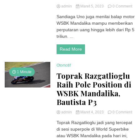
on
admin
Maret 5, 2023
0 Comment
San
Sandiaga Uno juga menilai balap motor
Uno
WSBK Mandalika mampu memberikan
Klai
59
perputaran uang hingga lebih dari Rp 5
Ribu
triliun. ...
Pen
Saks
Read More
WS
Mand
Otomotif
1 Minute
Toprak Razgatlioglu
Raih Pole Position di
WSBK Mandalika,
Bautista P3
on
admin
Maret 4, 2023
0 Comment
Topr
Toprak Razgatlioglu jadi yang tercepat
Razg
di sesi superpole di World Superbike
Raih
Pole
atau WSBK Mandalika pada hari ini,