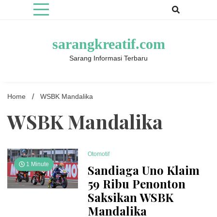
Skip
to
content
sarangkreatif.com
Sarang Informasi Terbaru
Home
WSBK Mandalika
WSBK Mandalika
Otomotif
1 Minute
Sandiaga Uno Klaim
59 Ribu Penonton
Saksikan WSBK
Mandalika