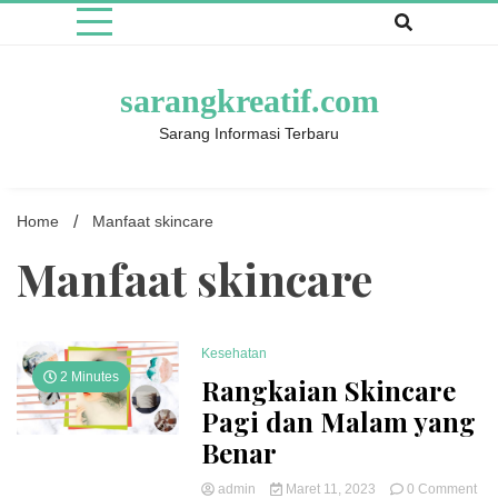
Skip
to
content
sarangkreatif.com
Sarang Informasi Terbaru
Home
Manfaat skincare
Manfaat skincare
Kesehatan
2 Minutes
Rangkaian Skincare
Pagi dan Malam yang
Benar
on
admin
Maret 11, 2023
0 Comment