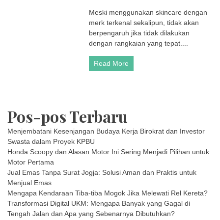
Ran
Meski menggunakan skincare dengan
Ski
merk terkenal sekalipun, tidak akan
Pag
da
berpengaruh jika tidak dilakukan
Ma
dengan rangkaian yang tepat....
ya
Ben
Read More
Pos-pos Terbaru
Menjembatani Kesenjangan Budaya Kerja Birokrat dan Investor
Swasta dalam Proyek KPBU
Honda Scoopy dan Alasan Motor Ini Sering Menjadi Pilihan untuk
Motor Pertama
Jual Emas Tanpa Surat Jogja: Solusi Aman dan Praktis untuk
Menjual Emas
Mengapa Kendaraan Tiba-tiba Mogok Jika Melewati Rel Kereta?
Transformasi Digital UKM: Mengapa Banyak yang Gagal di
Tengah Jalan dan Apa yang Sebenarnya Dibutuhkan?