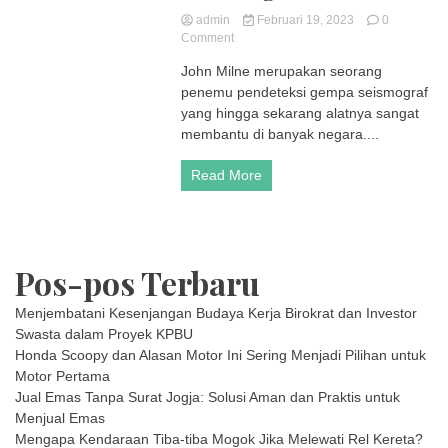
admin
Februari 19, 2023
0
on
Comment
Profil
John Milne merupakan seorang
John
penemu pendeteksi gempa seismograf
Milne,
Penemu
yang hingga sekarang alatnya sangat
Alat
membantu di banyak negara....
Pendeteksi
Gempa
Read More
Seismograf
Pos-pos Terbaru
Menjembatani Kesenjangan Budaya Kerja Birokrat dan Investor
Swasta dalam Proyek KPBU
Honda Scoopy dan Alasan Motor Ini Sering Menjadi Pilihan untuk
Motor Pertama
Jual Emas Tanpa Surat Jogja: Solusi Aman dan Praktis untuk
Menjual Emas
Mengapa Kendaraan Tiba-tiba Mogok Jika Melewati Rel Kereta?