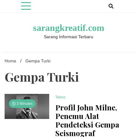
Skip
to
content
sarangkreatif.com
Sarang Informasi Terbaru
Home
Gempa Turki
Gempa Turki
Tekno
3 Minutes
Profil John Milne,
Penemu Alat
Pendeteksi Gempa
Seismograf