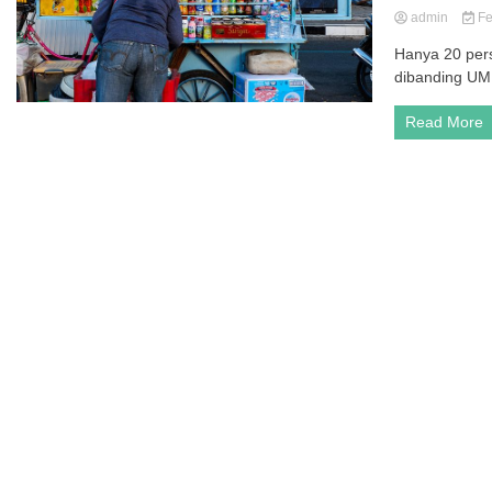
admin
Fe
Hanya 20 pers
dibanding UMK
Read More