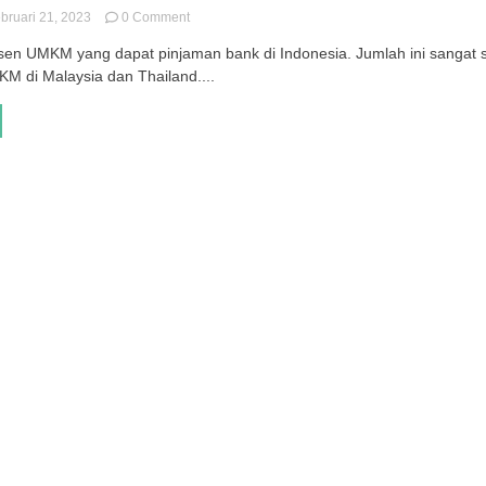
on
bruari 21, 2023
0 Comment
Pencatatan
en UMKM yang dapat pinjaman bank di Indonesia. Jumlah ini sangat s
Keuangan
M di Malaysia dan Thailand....
Belum
Optimal
Bikin
Pelaku
UMKM
Susah
Dapat
Pinjaman