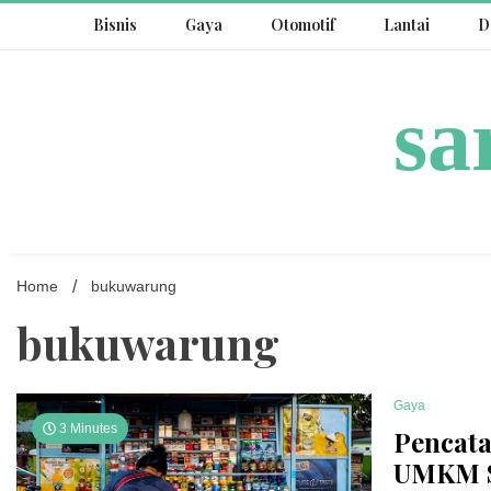
Skip
Bisnis
Gaya
Otomotif
Lantai
D
to
content
sa
Home
bukuwarung
bukuwarung
Gaya
3 Minutes
Pencata
UMKM S