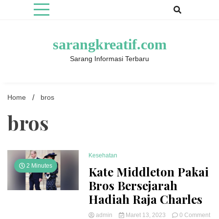
Skip
to
content
sarangkreatif.com
Sarang Informasi Terbaru
Home
bros
bros
Kesehatan
2 Minutes
Kate Middleton Pakai
Bros Bersejarah
Hadiah Raja Charles
on
admin
Maret 13, 2023
0 Comment