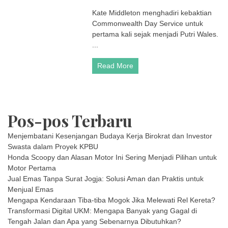
Kat
Kate Middleton menghadiri kebaktian
Mid
Commonwealth Day Service untuk
Pak
Bro
pertama kali sejak menjadi Putri Wales.
Ber
...
Ha
Ra
Read More
Cha
Pos-pos Terbaru
Menjembatani Kesenjangan Budaya Kerja Birokrat dan Investor
Swasta dalam Proyek KPBU
Honda Scoopy dan Alasan Motor Ini Sering Menjadi Pilihan untuk
Motor Pertama
Jual Emas Tanpa Surat Jogja: Solusi Aman dan Praktis untuk
Menjual Emas
Mengapa Kendaraan Tiba-tiba Mogok Jika Melewati Rel Kereta?
Transformasi Digital UKM: Mengapa Banyak yang Gagal di
Tengah Jalan dan Apa yang Sebenarnya Dibutuhkan?