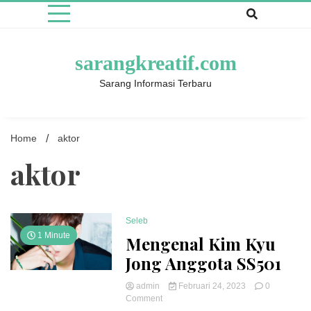
Skip
to
content
sarangkreatif.com
Sarang Informasi Terbaru
Home
aktor
aktor
Seleb
1 Minute
Mengenal Kim Kyu
Jong Anggota SS501
admin
Februari 24, 2023
0
on
Comment
Mengenal